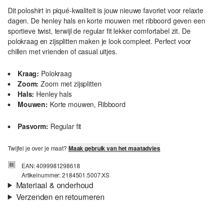
Dit poloshirt in piqué-kwaliteit is jouw nieuwe favoriet voor relaxte
dagen. De henley hals en korte mouwen met ribboord geven een
sportieve twist, terwijl de regular fit lekker comfortabel zit. De
polokraag en zijsplitten maken je look compleet. Perfect voor
chillen met vrienden of casual uitjes.
Kraag:
Polokraag
Zoom:
Zoom met zijsplitten
Hals:
Henley hals
Mouwen:
Korte mouwen, Ribboord
Pasvorm:
Regular fit
Twijfel je over je maat?
Maak gebruik van het maatadvies
EAN: 4099981298618
Artikelnummer: 2184501.5007.XS
Materiaal & onderhoud
Verzenden en retourneren
Stof:
Piqué
Verzendinformatie
Materiaal:
Katoen