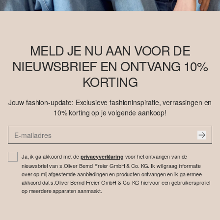
MELD JE NU AAN VOOR DE
NIEUWSBRIEF EN ONTVANG 10%
KORTING
Jouw fashion-update: Exclusieve fashioninspiratie, verrassingen en
10% korting op je volgende aankoop!
Ja, ik ga akkoord met de
voor het ontvangen van de
privacyverklaring
nieuwsbrief van s.Oliver Bernd Freier GmbH & Co. KG. Ik wil graag informatie
over op mij afgestemde aanbiedingen en producten ontvangen en ik ga ermee
akkoord dat s.Oliver Bernd Freier GmbH & Co. KG hiervoor een gebruikersprofiel
op meerdere apparaten aanmaakt.