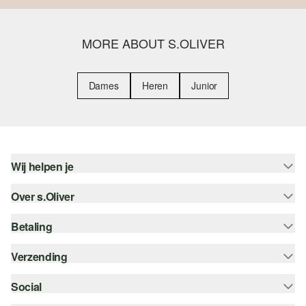
MORE ABOUT S.OLIVER
Dames
Heren
Junior
Wij helpen je
Over s.Oliver
Help - FAQ
Maattabel
Betaling
Nieuwsbrief
Retourneren
s.Oliver Card
Verzending
Koop op rekening
Top categorieën
s.Oliver Group
Creditcard
Social
Track & Trace
Career
PayPal