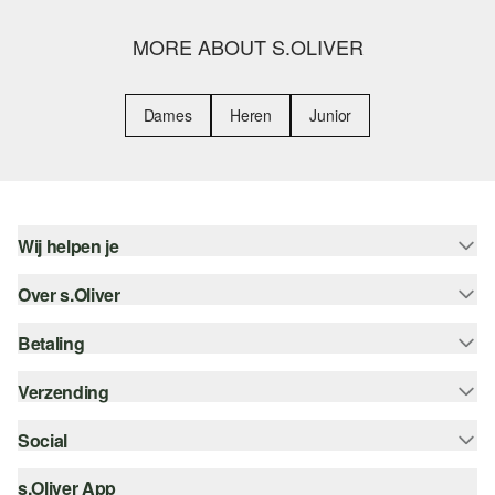
MORE ABOUT S.OLIVER
Dames
Heren
Junior
Wij helpen je
Over s.Oliver
Help - FAQ
Maattabel
Betaling
Nieuwsbrief
Retourneren
s.Oliver Card
Verzending
Koop op rekening
Top categorieën
s.Oliver Group
Creditcard
Social
Track & Trace
Career
PayPal
Post NL
s.Oliver App
instagram