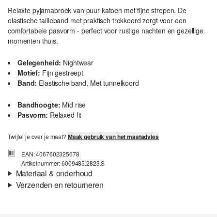
Relaxte pyjamabroek van puur katoen met fijne strepen. De
elastische tailleband met praktisch trekkoord zorgt voor een
comfortabele pasvorm - perfect voor rustige nachten en gezellige
momenten thuis.
Gelegenheid:
Nightwear
Motief:
Fijn gestreept
Band:
Elastische band, Met tunnelkoord
Bandhoogte:
Mid rise
Pasvorm:
Relaxed fit
Twijfel je over je maat?
Maak gebruik van het maatadvies
EAN: 4067602325678
Artikelnummer: 6009485.2823.S
Materiaal & onderhoud
Verzenden en retourneren
Verzendinformatie