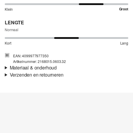
Groot
Klein
LENGTE
Normaal
Kort
Lang
EAN: 4099977977350
Artikelnummer: 2168015.0603.32
Materiaal & onderhoud
Verzenden en retourneren
Stof:
Popeline
Verzendinformatie
Eigenschap:
Soepel
Materiaal:
Katoen
Je bestelling wordt binnen 3-5 werkdagen verzonden door Post
NL. De verzendkosten voor een standaardlevering zijn €4,95
Retourneren
Je kunt je artikelen binnen 14 dagen gratis aan ons retourneren.