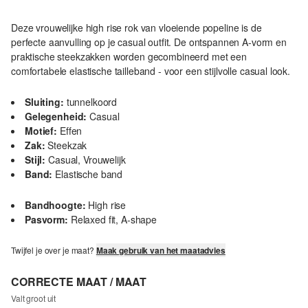
Deze vrouwelijke high rise rok van vloeiende popeline is de
perfecte aanvulling op je casual outfit. De ontspannen A-vorm en
praktische steekzakken worden gecombineerd met een
comfortabele elastische tailleband - voor een stijlvolle casual look.
Sluiting:
tunnelkoord
Gelegenheid:
Casual
Motief:
Effen
Zak:
Steekzak
Stijl:
Casual, Vrouwelijk
Band:
Elastische band
Bandhoogte:
High rise
Pasvorm:
Relaxed fit, A-shape
Twijfel je over je maat?
Maak gebruik van het maatadvies
CORRECTE MAAT / MAAT
Valt groot uit