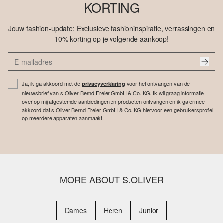
KORTING
Jouw fashion-update: Exclusieve fashioninspiratie, verrassingen en
10% korting op je volgende aankoop!
Ja, ik ga akkoord met de
voor het ontvangen van de
privacyverklaring
nieuwsbrief van s.Oliver Bernd Freier GmbH & Co. KG. Ik wil graag informatie
over op mij afgestemde aanbiedingen en producten ontvangen en ik ga ermee
akkoord dat s.Oliver Bernd Freier GmbH & Co. KG hiervoor een gebruikersprofiel
op meerdere apparaten aanmaakt.
MORE ABOUT S.OLIVER
Dames
Heren
Junior