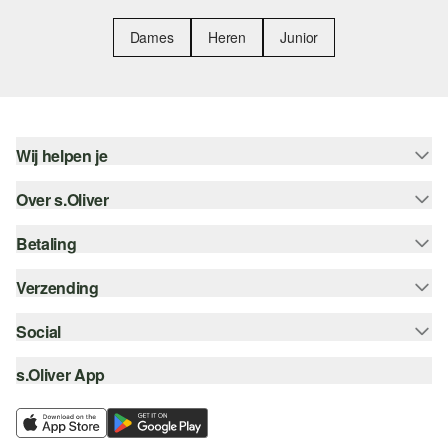
Dames
Heren
Junior
Wij helpen je
Over s.Oliver
Help - FAQ
Maattabel
Betaling
Nieuwsbrief
Retourneren
s.Oliver Card
Verzending
Koop op rekening
Top categorieën
s.Oliver Group
Creditcard
Social
Track & Trace
Career
PayPal
Post NL
s.Oliver App
instagram
Verlanglijstje
iDeal | Wero
facebook
Duurzaamheid
Klarna
pinterest