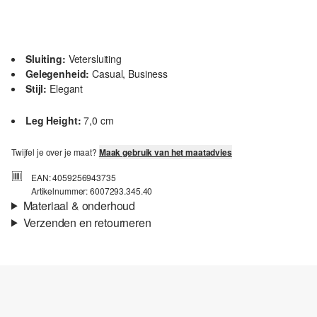
Sluiting:
Vetersluiting
Gelegenheid:
Casual, Business
Stijl:
Elegant
Leg Height:
7,0 cm
Twijfel je over je maat?
Maak gebruik van het maatadvies
EAN: 4059256943735
Artikelnummer: 6007293.345.40
Materiaal & onderhoud
Verzenden en retourneren
Eigenschap:
Zacht, Hoogwaardig
Verzendinformatie
Binnenzool:
echt leer, Gewatteerd
Materiaal:
Leer
Je bestelling wordt binnen 3-5 werkdagen verzonden door Post
NL. De verzendkosten voor een standaardlevering zijn €4,95