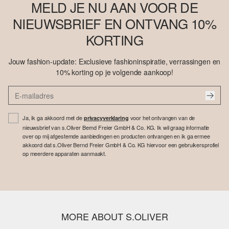
MELD JE NU AAN VOOR DE
NIEUWSBRIEF EN ONTVANG 10%
KORTING
Jouw fashion-update: Exclusieve fashioninspiratie, verrassingen en
10% korting op je volgende aankoop!
Ja, ik ga akkoord met de
voor het ontvangen van de
privacyverklaring
nieuwsbrief van s.Oliver Bernd Freier GmbH & Co. KG. Ik wil graag informatie
over op mij afgestemde aanbiedingen en producten ontvangen en ik ga ermee
akkoord dat s.Oliver Bernd Freier GmbH & Co. KG hiervoor een gebruikersprofiel
op meerdere apparaten aanmaakt.
MORE ABOUT S.OLIVER