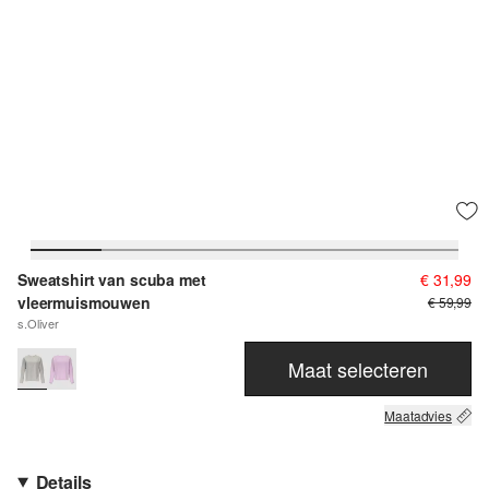
Sweatshirt van scuba met
€ 31,99
vleermuismouwen
€ 59,99
s.Oliver
Maat selecteren
Maatadvies
Details