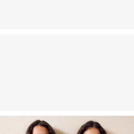
Niet geschikt voor de droger
dagen gratis retourneren.
Niet heet strijken
Geen chemische reiniging mogelijk
Speciaal wasprogramma 30 °C