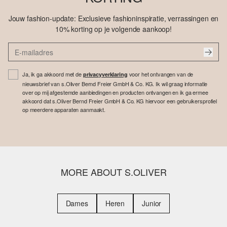
Jouw fashion-update: Exclusieve fashioninspiratie, verrassingen en
10% korting op je volgende aankoop!
Ja, ik ga akkoord met de
voor het ontvangen van de
privacyverklaring
nieuwsbrief van s.Oliver Bernd Freier GmbH & Co. KG. Ik wil graag informatie
over op mij afgestemde aanbiedingen en producten ontvangen en ik ga ermee
akkoord dat s.Oliver Bernd Freier GmbH & Co. KG hiervoor een gebruikersprofiel
op meerdere apparaten aanmaakt.
MORE ABOUT S.OLIVER
Dames
Heren
Junior