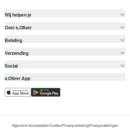
Wij helpen je
Over s.Oliver
Help - FAQ
Maattabel
Betaling
Nieuwsbrief
Retourneren
s.Oliver Card
Verzending
Koop op rekening
Top categorieën
s.Oliver Group
Creditcard
Social
Track & Trace
Career
PayPal
Post NL
s.Oliver App
instagram
Verlanglijstje
iDeal | Wero
facebook
Duurzaamheid
Klarna
pinterest
Storefinder
Beveiligde SSL-Verbinding
youtube
Algemene Voorwaarden
Colofon
Privacyverklaring
Privacyinstellingen