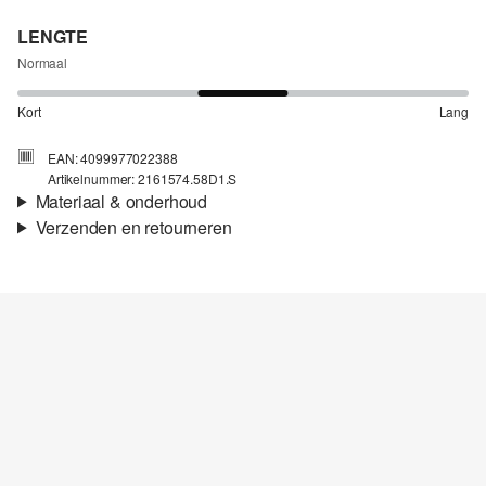
LENGTE
Normaal
Kort
Lang
EAN: 4099977022388
Artikelnummer: 2161574.58D1.S
Materiaal & onderhoud
Verzenden en retourneren
Stof:
Sweatstof
Verzendinformatie
Eigenschap:
Zacht
Materiaal:
Katoenmix
Je bestelling wordt binnen 3-5 werkdagen verzonden door Post
NL. De verzendkosten voor een standaardlevering zijn €4,95
Retourneren
Je kunt je artikelen binnen 14 dagen gratis aan ons retourneren.
Als je onze s.Oliver Card hebt, kun je artikelen zelfs binnen 30
Niet bleken met chloor