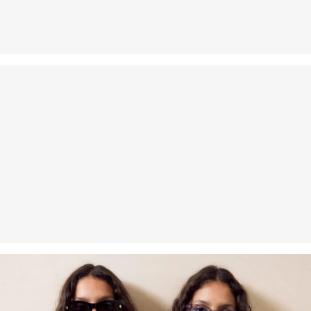
dagen gratis retourneren.
Fijnwasprogramma 30 °C
Geen chemische reiniging mogelijk
Matig heet strijken
Drogen met een gematigde thermische belasting