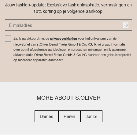
Jouw fashion-update: Exclusieve fashioninspiratie, verrassingen en
10% korting op je volgende aankoop!
Ja, ik ga akkoord met de
voor het ontvangen van de
privacyverklaring
nieuwsbrief van s.Oliver Bernd Freier GmbH & Co. KG. Ik wil graag informatie
over op mij afgestemde aanbiedingen en producten ontvangen en ik ga ermee
akkoord dat s.Oliver Bernd Freier GmbH & Co. KG hiervoor een gebruikersprofiel
op meerdere apparaten aanmaakt.
MORE ABOUT S.OLIVER
Dames
Heren
Junior