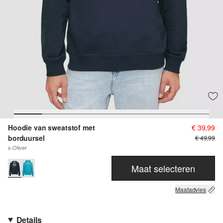
Hoodie van sweatstof met
€ 39,99
borduursel
€ 49,99
s.Oliver
Maat selecteren
Maatadvies
Details