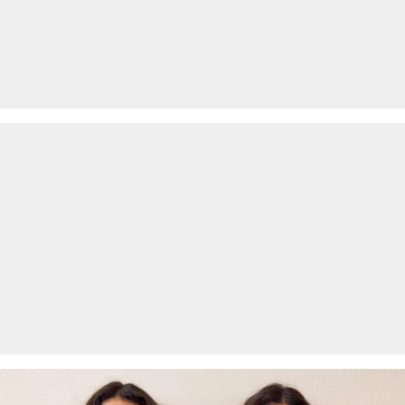
Als je onze s.Oliver Card hebt, kun je artikelen zelfs binnen 30
Niet bleken met chloor
dagen gratis retourneren.
Niet geschikt voor de droger
Fijnwasprogramma 30 °C
Geen chemische reiniging mogelijk
Matig heet strijken