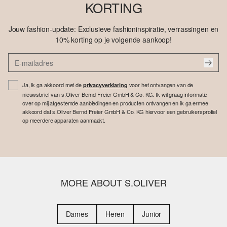
KORTING
Jouw fashion-update: Exclusieve fashioninspiratie, verrassingen en
10% korting op je volgende aankoop!
Ja, ik ga akkoord met de
voor het ontvangen van de
privacyverklaring
nieuwsbrief van s.Oliver Bernd Freier GmbH & Co. KG. Ik wil graag informatie
over op mij afgestemde aanbiedingen en producten ontvangen en ik ga ermee
akkoord dat s.Oliver Bernd Freier GmbH & Co. KG hiervoor een gebruikersprofiel
op meerdere apparaten aanmaakt.
MORE ABOUT S.OLIVER
Dames
Heren
Junior