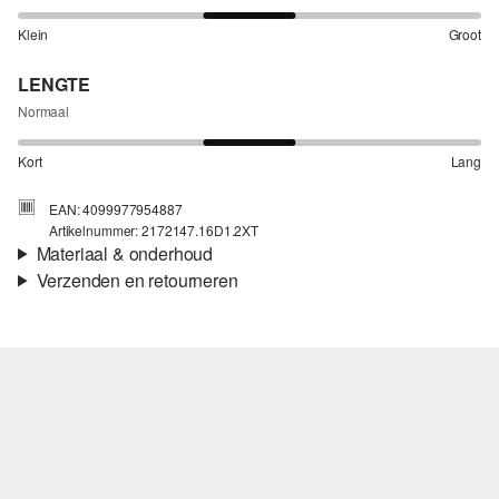
Klein
Groot
LENGTE
Normaal
Kort
Lang
EAN: 4099977954887
Artikelnummer: 2172147.16D1.2XT
Materiaal & onderhoud
Verzenden en retourneren
Stof:
Sweatstof
Verzendinformatie
Eigenschap:
Zacht
Materiaal:
Katoenmix
Je bestelling wordt binnen 3-5 werkdagen verzonden door Post
NL. De verzendkosten voor een standaardlevering zijn €4,95
Retourneren
Je kunt je artikelen binnen 14 dagen gratis aan ons retourneren.