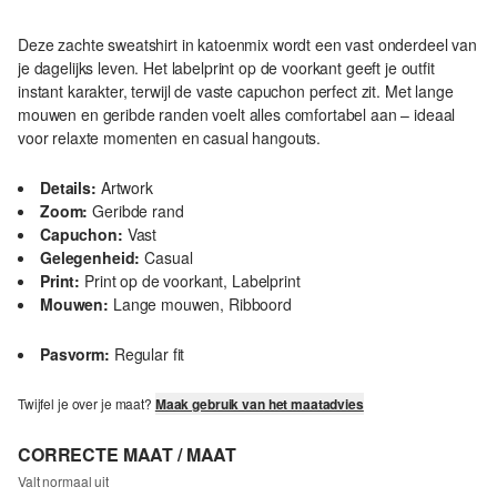
Deze zachte sweatshirt in katoenmix wordt een vast onderdeel van
je dagelijks leven. Het labelprint op de voorkant geeft je outfit
instant karakter, terwijl de vaste capuchon perfect zit. Met lange
mouwen en geribde randen voelt alles comfortabel aan – ideaal
voor relaxte momenten en casual hangouts.
Details:
Artwork
Zoom:
Geribde rand
Capuchon:
Vast
Gelegenheid:
Casual
Print:
Print op de voorkant, Labelprint
Mouwen:
Lange mouwen, Ribboord
Pasvorm:
Regular fit
Twijfel je over je maat?
Maak gebruik van het maatadvies
CORRECTE MAAT / MAAT
Valt normaal uit