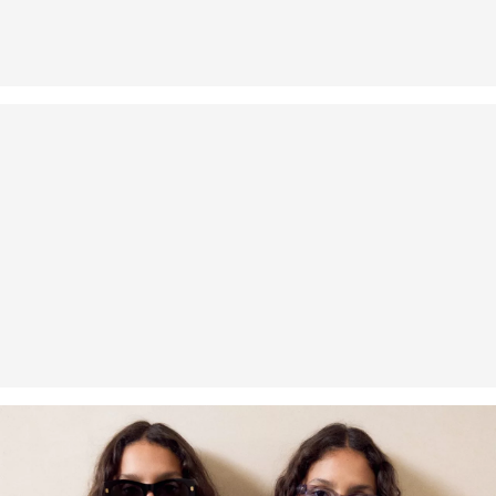
dagen gratis retourneren.
Fijnwasprogramma 30 °C
Geen chemische reiniging mogelijk
Matig heet strijken