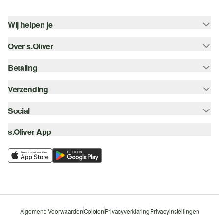
Wij helpen je
Over s.Oliver
Help - FAQ
Maattabel
Betaling
Nieuwsbrief
Retourneren
s.Oliver Card
Verzending
Koop op rekening
Top categorieën
s.Oliver Group
Creditcard
Social
Track & Trace
Career
PayPal
Post NL
s.Oliver App
instagram
Verlanglijstje
iDeal | Wero
facebook
Duurzaamheid
Klarna
pinterest
Storefinder
Beveiligde SSL-Verbinding
youtube
Algemene Voorwaarden
Colofon
Privacyverklaring
Privacyinstellingen