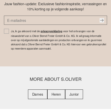
Jouw fashion-update: Exclusieve fashioninspiratie, verrassingen en
10% korting op je volgende aankoop!
Ja, ik ga akkoord met de
voor het ontvangen van de
privacyverklaring
nieuwsbrief van s.Oliver Bernd Freier GmbH & Co. KG. Ik wil graag informatie
over op mij afgestemde aanbiedingen en producten ontvangen en ik ga ermee
akkoord dat s.Oliver Bernd Freier GmbH & Co. KG hiervoor een gebruikersprofiel
op meerdere apparaten aanmaakt.
MORE ABOUT S.OLIVER
Dames
Heren
Junior