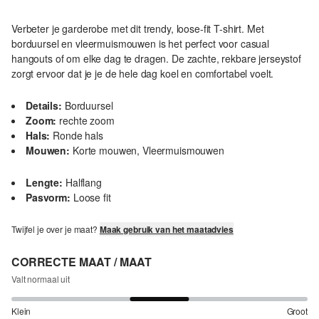
Verbeter je garderobe met dit trendy, loose-fit T-shirt. Met
borduursel en vleermuismouwen is het perfect voor casual
hangouts of om elke dag te dragen. De zachte, rekbare jerseystof
zorgt ervoor dat je je de hele dag koel en comfortabel voelt.
Details:
Borduursel
Zoom:
rechte zoom
Hals:
Ronde hals
Mouwen:
Korte mouwen, Vleermuismouwen
Lengte:
Halflang
Pasvorm:
Loose fit
Twijfel je over je maat?
Maak gebruik van het maatadvies
CORRECTE MAAT / MAAT
Valt normaal uit
Klein
Groot