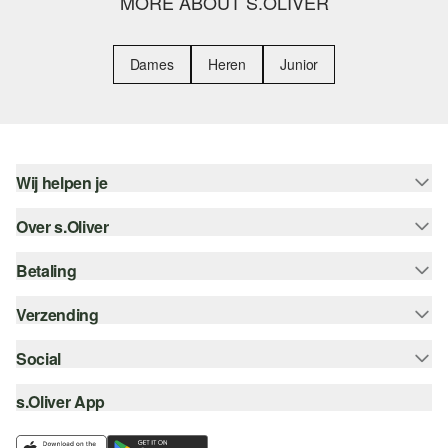
MORE ABOUT S.OLIVER
Dames
Heren
Junior
Wij helpen je
Over s.Oliver
Help - FAQ
Maattabel
Betaling
Nieuwsbrief
Retourneren
s.Oliver Card
Verzending
Koop op rekening
Top categorieën
s.Oliver Group
Creditcard
Social
Track & Trace
Career
PayPal
Post NL
s.Oliver App
instagram
Verlanglijstje
iDeal | Wero
facebook
Duurzaamheid