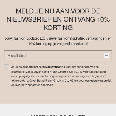
MELD JE NU AAN VOOR DE
NIEUWSBRIEF EN ONTVANG 10%
KORTING
Jouw fashion-update: Exclusieve fashioninspiratie, verrassingen en
10% korting op je volgende aankoop!
Ja, ik ga akkoord met de
voor het ontvangen van de
privacyverklaring
nieuwsbrief van s.Oliver Bernd Freier GmbH & Co. KG. Ik wil graag informatie
over op mij afgestemde aanbiedingen en producten ontvangen en ik ga ermee
akkoord dat s.Oliver Bernd Freier GmbH & Co. KG hiervoor een gebruikersprofiel
op meerdere apparaten aanmaakt.