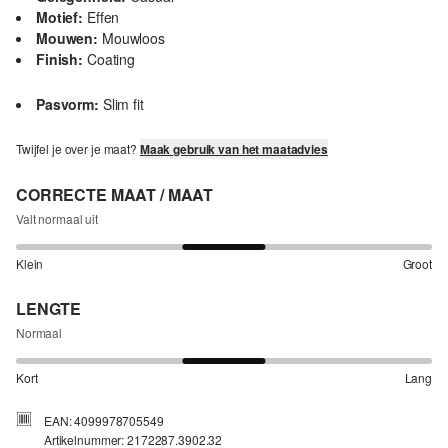
Motief:
Effen
Mouwen:
Mouwloos
Finish:
Coating
Pasvorm:
Slim fit
Twijfel je over je maat?
Maak gebruik van het maatadvies
CORRECTE MAAT / MAAT
Valt normaal uit
Klein
Groot
LENGTE
Normaal
Kort
Lang
EAN: 4099978705549
Artikelnummer: 2172287.3902.32