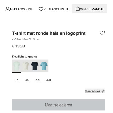
MIJN ACCOUNT
VERLANGLIJSTJE
WINKELMANDJE
T-shirt met ronde hals en logoprint
s.Oliver Men Big Sizes
€ 19,99
Kleur
licht turquoise
3XL
4XL
5XL
XXL
Maatadvies
Maat selecteren