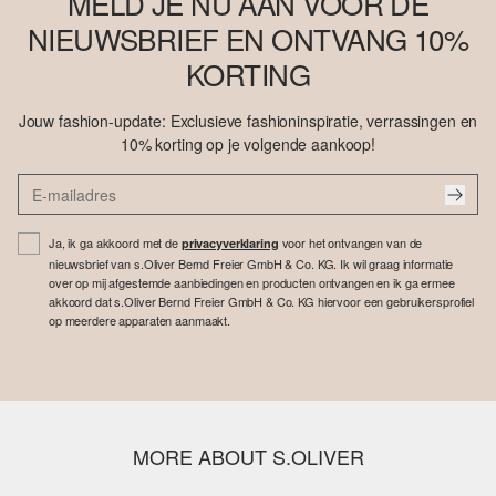
MELD JE NU AAN VOOR DE
NIEUWSBRIEF EN ONTVANG 10%
KORTING
Jouw fashion-update: Exclusieve fashioninspiratie, verrassingen en
10% korting op je volgende aankoop!
Ja, ik ga akkoord met de
voor het ontvangen van de
privacyverklaring
nieuwsbrief van s.Oliver Bernd Freier GmbH & Co. KG. Ik wil graag informatie
over op mij afgestemde aanbiedingen en producten ontvangen en ik ga ermee
akkoord dat s.Oliver Bernd Freier GmbH & Co. KG hiervoor een gebruikersprofiel
op meerdere apparaten aanmaakt.
MORE ABOUT S.OLIVER