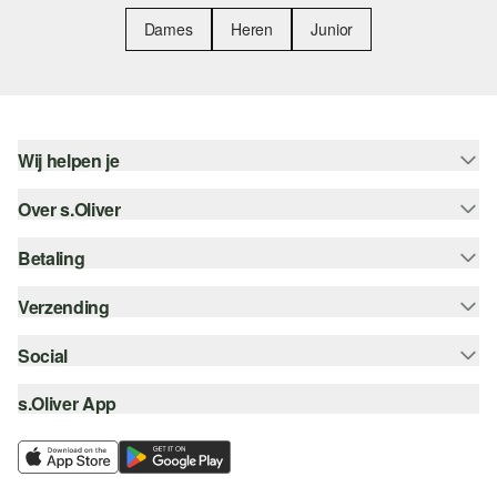
Dames
Heren
Junior
Wij helpen je
Over s.Oliver
Help - FAQ
Maattabel
Betaling
Nieuwsbrief
Retourneren
s.Oliver Card
Verzending
Koop op rekening
Top categorieën
s.Oliver Group
Creditcard
Social
Track & Trace
Career
PayPal
Post NL
s.Oliver App
instagram
Verlanglijstje
iDeal | Wero
facebook
Duurzaamheid
Klarna
pinterest
Storefinder