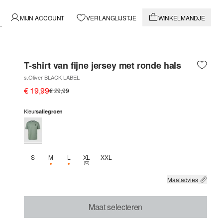
MIJN ACCOUNT
VERLANGLIJSTJE
WINKELMANDJE
T-shirt van fijne jersey met ronde hals
s.Oliver BLACK LABEL
€ 19,99
€ 29,99
Kleur
saliegroen
S
M
L
XL
XXL
NOG 1 BESCHIKBAAR
NOG 1 BESCHIKBAAR
THIS SIZE IS CURRENTLY OUT OF STOCK
Maatadvies
Maat selecteren