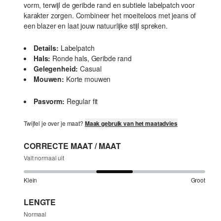
vorm, terwijl de geribde rand en subtiele labelpatch voor
karakter zorgen. Combineer het moeiteloos met jeans of
een blazer en laat jouw natuurlijke stijl spreken.
Details:
Labelpatch
Hals:
Ronde hals, Geribde rand
Gelegenheid:
Casual
Mouwen:
Korte mouwen
Pasvorm:
Regular fit
Twijfel je over je maat?
Maak gebruik van het maatadvies
CORRECTE MAAT / MAAT
Valt normaal uit
Klein
Groot
LENGTE
Normaal