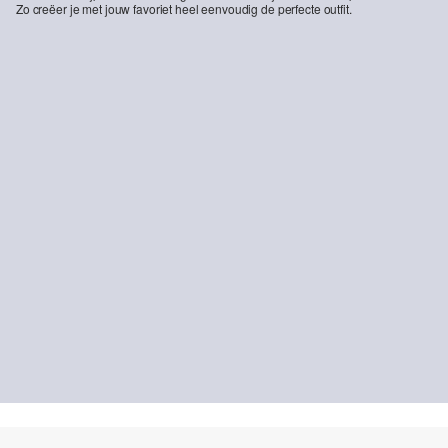
Zo creëer je met jouw favoriet heel eenvoudig de perfecte outfit.
-35%
Broek Karolin / Regular Fit / Halfhoog / Rechte pijpen
€ 44,99
€ 69,99