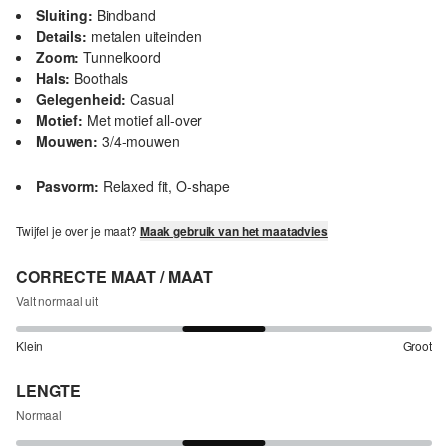
Sluiting:
Bindband
Details:
metalen uiteinden
Zoom:
Tunnelkoord
Hals:
Boothals
Gelegenheid:
Casual
Motief:
Met motief all-over
Mouwen:
3/4-mouwen
Pasvorm:
Relaxed fit, O-shape
Twijfel je over je maat?
Maak gebruik van het maatadvies
CORRECTE MAAT / MAAT
Valt normaal uit
Klein
Groot
LENGTE
Normaal