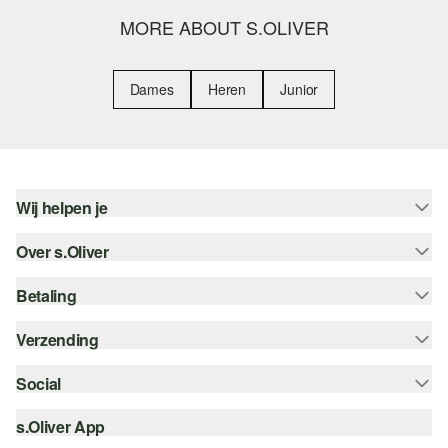
MORE ABOUT S.OLIVER
Dames
Heren
Junior
Wij helpen je
Over s.Oliver
Help - FAQ
Maattabel
Betaling
Nieuwsbrief
Retourneren
s.Oliver Card
Verzending
Koop op rekening
Top categorieën
s.Oliver Group
Creditcard
Social
Track & Trace
Career
PayPal
Post NL
s.Oliver App
instagram
Verlanglijstje
iDeal | Wero