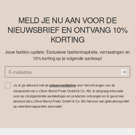
MELD JE NU AAN VOOR DE
NIEUWSBRIEF EN ONTVANG 10%
KORTING
Jouw fashion-update: Exclusieve fashioninspiratie, verrassingen en
10% korting op je volgende aankoop!
Ja, ik ga akkoord met de
voor het ontvangen van de
privacyverklaring
nieuwsbrief van s.Oliver Bernd Freier GmbH & Co. KG. Ik wil graag informatie
over op mij afgestemde aanbiedingen en producten ontvangen en ik ga ermee
akkoord dat s.Oliver Bernd Freier GmbH & Co. KG hiervoor een gebruikersprofiel
op meerdere apparaten aanmaakt.