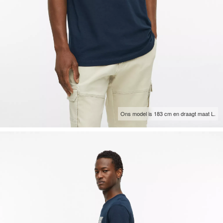
Ons model is 183 cm en draagt maat L.