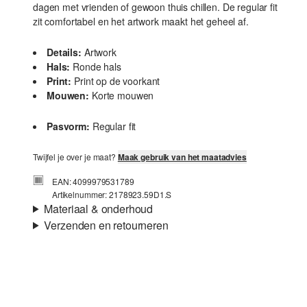
dagen met vrienden of gewoon thuis chillen. De regular fit
zit comfortabel en het artwork maakt het geheel af.
Details:
Artwork
Hals:
Ronde hals
Print:
Print op de voorkant
Mouwen:
Korte mouwen
Pasvorm:
Regular fit
Twijfel je over je maat?
Maak gebruik van het maatadvies
EAN: 4099979531789
Artikelnummer: 2178923.59D1.S
Materiaal & onderhoud
Verzenden en retourneren
Stof:
Jersey, Slubgaren
Verzendinformatie
Materiaal:
Katoen
Je bestelling wordt binnen 3-5 werkdagen verzonden door
Post NL. De verzendkosten voor een standaardlevering zijn