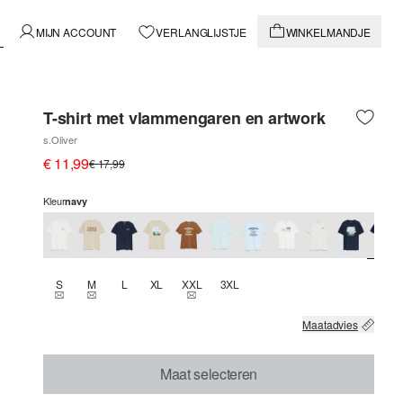
MIJN ACCOUNT
VERLANGLIJSTJE
WINKELMANDJE
T-shirt met vlammengaren en artwork
s.Oliver
€ 11,99
€ 17,99
Kleur
navy
S
M
L
XL
XXL
3XL
THIS SIZE IS CURRENTLY OUT OF STOCK
THIS SIZE IS CURRENTLY OUT OF STOCK
THIS SIZE IS CURRENTLY OUT OF STOCK
Maatadvies
Maat selecteren