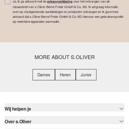
Ja, ik ga akkoord met de
voor het ontvangen van de
privacyverklaring
nieuwsbrief van s.Oliver Bernd Freier GmbH & Co. KG. Ik wil graag informatie
over op mij afgestemde aanbiedingen en producten ontvangen en ik ga ermee
akkoord dat s.Oliver Bernd Freier GmbH & Co. KG hiervoor een gebruikersprofiel
op meerdere apparaten aanmaakt.
MORE ABOUT S.OLIVER
Dames
Heren
Junior
Wij helpen je
Over s.Oliver
Help - FAQ