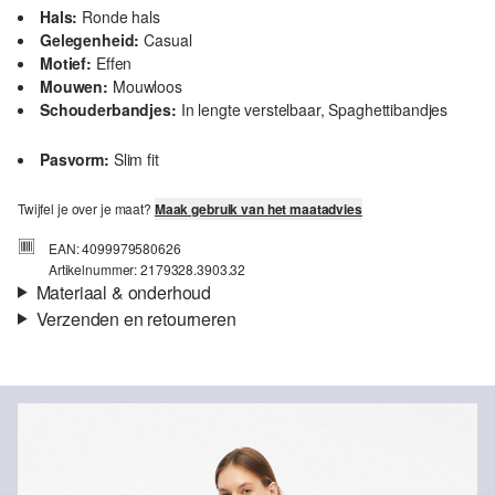
Hals:
Ronde hals
Gelegenheid:
Casual
Motief:
Effen
Mouwen:
Mouwloos
Schouderbandjes:
In lengte verstelbaar, Spaghettibandjes
Pasvorm:
Slim fit
Twijfel je over je maat?
Maak gebruik van het maatadvies
EAN: 4099979580626
Artikelnummer: 2179328.3903.32
Materiaal & onderhoud
Verzenden en retourneren
Stof:
Jersey
Verzendinformatie
Eigenschap:
Zacht, Elastisch
Materiaal:
Katoenmix
Je bestelling wordt binnen 3-5 werkdagen verzonden door Post
NL. De verzendkosten voor een standaardlevering zijn €4,95
Retourneren