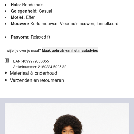
Hals:
Ronde hals
Gelegenheid:
Casual
Motief:
Effen
Mouwen:
Korte mouwen, Vleermuismouwen, tunnelkoord
Pasvorm:
Relaxed fit
Twijfel je over je maat?
Maak gebruik van het maatadvies
EAN: 4099979586055
Artikelnummer: 2180824.5025.32
Materiaal & onderhoud
Verzenden en retourneren
Stof:
Jersey
Verzendinformatie
Eigenschap:
Zacht
Materiaal:
Katoen
Je bestelling wordt binnen 3-5 werkdagen verzonden door Post
NL. De verzendkosten voor een standaardlevering zijn €4,95
Retourneren