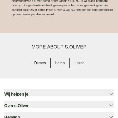
nieuwsbrief van s.Oliver Bernd Freier GmbH & Co. KG. Ik wil graag informatie
over op mij afgestemde aanbiedingen en producten ontvangen en ik ga ermee
akkoord dat s.Oliver Bernd Freier GmbH & Co. KG hiervoor een gebruikersprofiel
op meerdere apparaten aanmaakt.
MORE ABOUT S.OLIVER
Dames
Heren
Junior
Wij helpen je
Over s.Oliver
Help - FAQ
Maattabel
Betaling
Nieuwsbrief