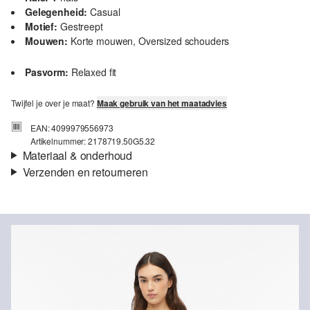
Gelegenheid:
Casual
Motief:
Gestreept
Mouwen:
Korte mouwen, Oversized schouders
Pasvorm:
Relaxed fit
Twijfel je over je maat?
Maak gebruik van het maatadvies
EAN: 4099979556973
Artikelnummer: 2178719.50G5.32
Materiaal & onderhoud
Verzenden en retourneren
Stof:
Interlock-jersey
Verzendinformatie
Eigenschap:
Zacht
Materiaal:
Katoen
Je bestelling wordt binnen 3-5 werkdagen verzonden door Post
NL. De verzendkosten voor een standaardlevering zijn €4,95
Retourneren
Je kunt je artikelen binnen 14 dagen gratis aan ons retourneren.