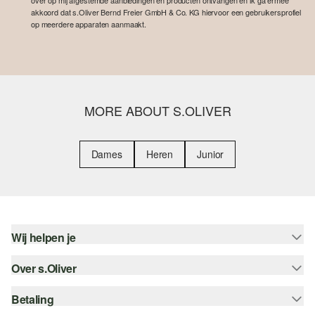
over op mij afgestemde aanbiedingen en producten ontvangen en ik ga ermee
akkoord dat s.Oliver Bernd Freier GmbH & Co. KG hiervoor een gebruikersprofiel
op meerdere apparaten aanmaakt.
MORE ABOUT S.OLIVER
Dames
Heren
Junior
Wij helpen je
Over s.Oliver
Help - FAQ
Maattabel
Betaling
Nieuwsbrief