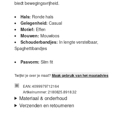
biedt bewegingsvrijheid.
Hals:
Ronde hals
Gelegenheid:
Casual
Motief:
Effen
Mouwen:
Mouwloos
Schouderbandjes:
In lengte verstelbaar,
Spaghettibandjes
Pasvorm:
Slim fit
Twijfel je over je maat?
Maak gebruik van het maatadvies
EAN: 4099979712164
Artikelnummer: 2180825.8918.32
Materiaal & onderhoud
Verzenden en retourneren
Stof:
Jersey
Verzendinformatie
Eigenschap:
Zacht, Elastisch
Materiaal:
Katoenmix
Je bestelling wordt binnen 3-5 werkdagen verzonden door
Post NL. De verzendkosten voor een standaardlevering zijn