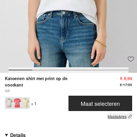
Katoenen shirt met print op de
€ 8,99
voorkant
€ 17,99
QS
Maat selecteren
+ 1
Maatadvies
Details