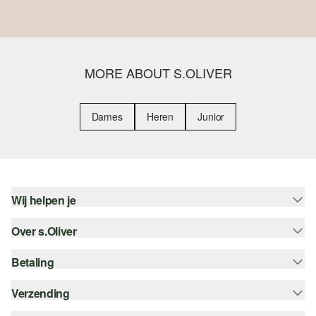
MORE ABOUT S.OLIVER
Dames
Heren
Junior
Wij helpen je
Over s.Oliver
Help - FAQ
Maattabel
Betaling
Nieuwsbrief
Retourneren
s.Oliver Card
Verzending
Koop op rekening
Top categorieën
s.Oliver Group