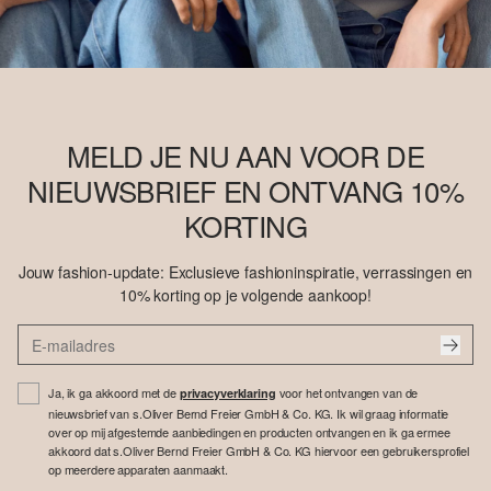
MELD JE NU AAN VOOR DE
NIEUWSBRIEF EN ONTVANG 10%
KORTING
Jouw fashion-update: Exclusieve fashioninspiratie, verrassingen en
10% korting op je volgende aankoop!
Ja, ik ga akkoord met de
voor het ontvangen van de
privacyverklaring
nieuwsbrief van s.Oliver Bernd Freier GmbH & Co. KG. Ik wil graag informatie
over op mij afgestemde aanbiedingen en producten ontvangen en ik ga ermee
akkoord dat s.Oliver Bernd Freier GmbH & Co. KG hiervoor een gebruikersprofiel
op meerdere apparaten aanmaakt.