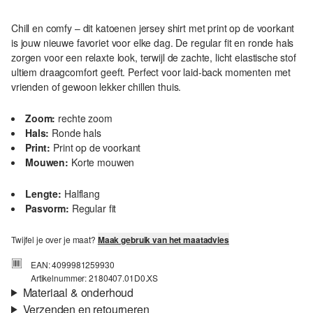
Chill en comfy – dit katoenen jersey shirt met print op de voorkant
is jouw nieuwe favoriet voor elke dag. De regular fit en ronde hals
zorgen voor een relaxte look, terwijl de zachte, licht elastische stof
ultiem draagcomfort geeft. Perfect voor laid-back momenten met
vrienden of gewoon lekker chillen thuis.
Zoom:
rechte zoom
Hals:
Ronde hals
Print:
Print op de voorkant
Mouwen:
Korte mouwen
Lengte:
Halflang
Pasvorm:
Regular fit
Twijfel je over je maat?
Maak gebruik van het maatadvies
EAN: 4099981259930
Artikelnummer: 2180407.01D0.XS
Materiaal & onderhoud
Verzenden en retourneren