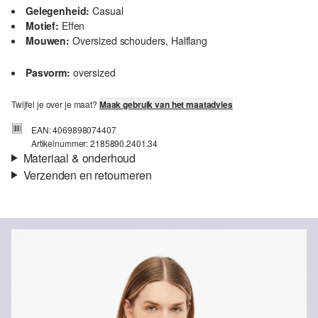
Gelegenheid:
Casual
Motief:
Effen
Mouwen:
Oversized schouders, Halflang
Pasvorm:
oversized
Twijfel je over je maat?
Maak gebruik van het maatadvies
EAN: 4069898074407
Artikelnummer: 2185890.2401.34
Materiaal & onderhoud
Verzenden en retourneren
Stof:
Interlock-jersey
Verzendinformatie
Eigenschap:
Zacht
Materiaal:
Katoen
Je bestelling wordt binnen 3-5 werkdagen verzonden door Post
NL. De verzendkosten voor een standaardlevering zijn €4,95
Retourneren
Je kunt je artikelen binnen 14 dagen gratis aan ons retourneren.