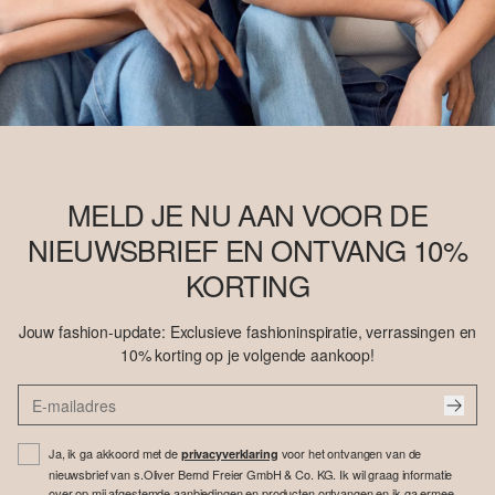
MELD JE NU AAN VOOR DE
NIEUWSBRIEF EN ONTVANG 10%
KORTING
Jouw fashion-update: Exclusieve fashioninspiratie, verrassingen en
10% korting op je volgende aankoop!
Ja, ik ga akkoord met de
voor het ontvangen van de
privacyverklaring
nieuwsbrief van s.Oliver Bernd Freier GmbH & Co. KG. Ik wil graag informatie
over op mij afgestemde aanbiedingen en producten ontvangen en ik ga ermee