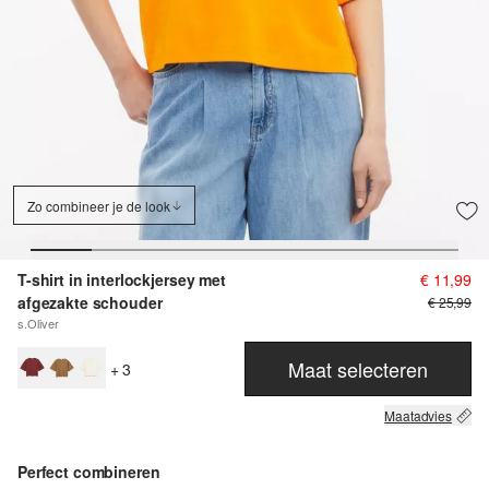
Zo combineer je de look
T-shirt in interlockjersey met
€ 11,99
afgezakte schouder
€ 25,99
s.Oliver
Maat selecteren
+ 3
Maatadvies
Perfect combineren