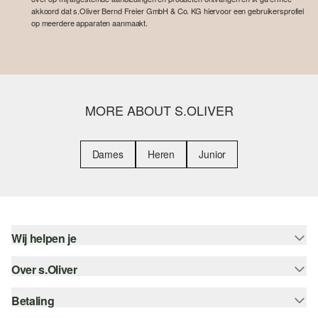
akkoord dat s.Oliver Bernd Freier GmbH & Co. KG hiervoor een gebruikersprofiel
op meerdere apparaten aanmaakt.
MORE ABOUT S.OLIVER
Dames
Heren
Junior
Wij helpen je
Over s.Oliver
Help - FAQ
Maattabel
Betaling
Nieuwsbrief