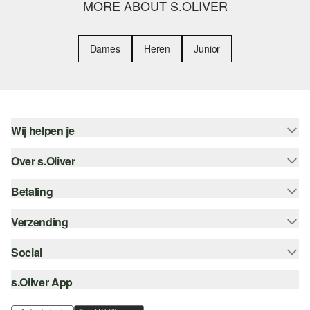
MORE ABOUT S.OLIVER
Dames
Heren
Junior
Wij helpen je
Over s.Oliver
Help - FAQ
Maattabel
Betaling
Nieuwsbrief
Retourneren
s.Oliver Card
Verzending
Koop op rekening
Top categorieën
s.Oliver Group
Creditcard
Social
Track & Trace
Career
PayPal
Post NL
s.Oliver App
instagram
Verlanglijstje
iDeal | Wero
facebook