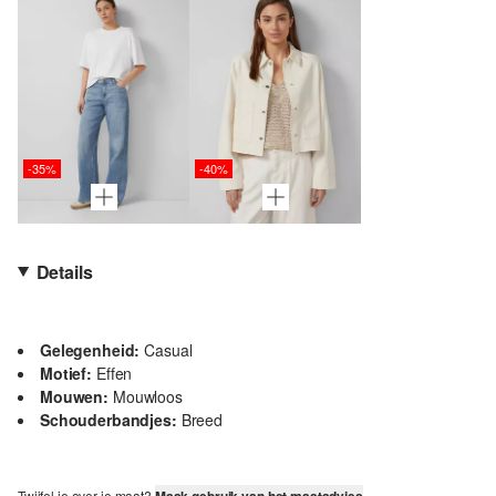
-35%
-40%
Details
Gelegenheid:
Casual
Motief:
Effen
Mouwen:
Mouwloos
Schouderbandjes:
Breed
Twijfel je over je maat?
Maak gebruik van het maatadvies