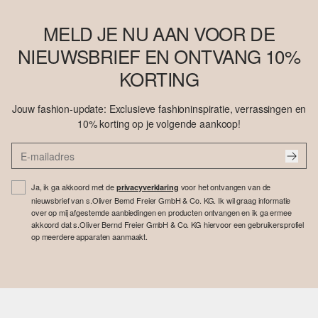
MELD JE NU AAN VOOR DE
NIEUWSBRIEF EN ONTVANG 10%
KORTING
Jouw fashion-update: Exclusieve fashioninspiratie, verrassingen en
10% korting op je volgende aankoop!
Ja, ik ga akkoord met de
voor het ontvangen van de
privacyverklaring
nieuwsbrief van s.Oliver Bernd Freier GmbH & Co. KG. Ik wil graag informatie
over op mij afgestemde aanbiedingen en producten ontvangen en ik ga ermee
akkoord dat s.Oliver Bernd Freier GmbH & Co. KG hiervoor een gebruikersprofiel
op meerdere apparaten aanmaakt.