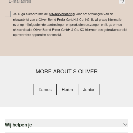
Ja, ik ga akkoord met de
voor het ontvangen van de
privacyverklaring
nieuwsbrief van s.Oliver Bernd Freier GmbH & Co. KG. Ik wil graag informatie
over op mij afgestemde aanbiedingen en producten ontvangen en ik ga ermee
akkoord dat s.Oliver Bernd Freier GmbH & Co. KG hiervoor een gebruikersprofiel
op meerdere apparaten aanmaakt.
MORE ABOUT S.OLIVER
Dames
Heren
Junior
Wij helpen je