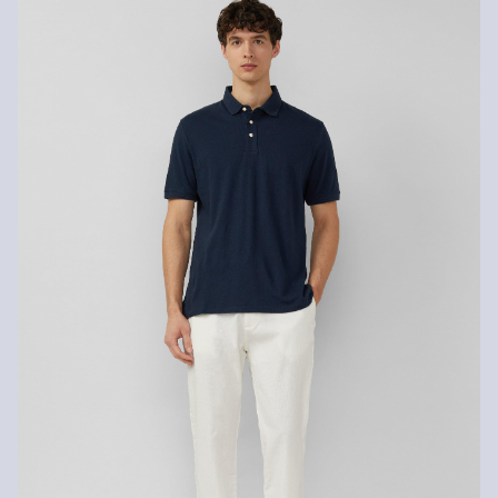
Retourneren
Je kunt je artikelen binnen 14 dagen gratis aan ons retourneren.
Als je onze s.Oliver Card hebt, kun je artikelen zelfs binnen 30
Niet bleken met chloor
dagen gratis retourneren.
Niet geschikt voor de droger
Normaal wasprogramma 30 °C
Matig heet strijken
Chemische reiniging met perchloorethyleen op het
fijnwasprogramma