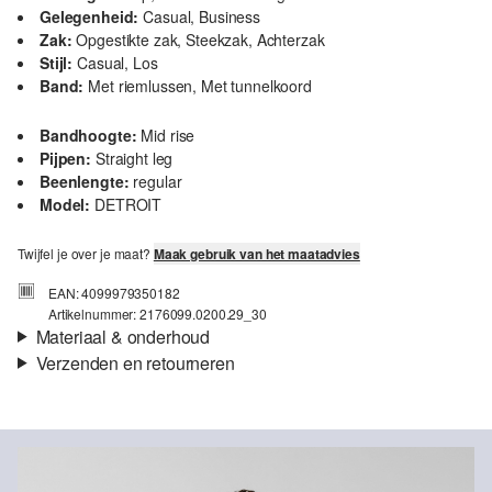
Gelegenheid:
Casual, Business
Zak:
Opgestikte zak, Steekzak, Achterzak
Stijl:
Casual, Los
Band:
Met riemlussen, Met tunnelkoord
Bandhoogte:
Mid rise
Pijpen:
Straight leg
Beenlengte:
regular
Model:
DETROIT
Twijfel je over je maat?
Maak gebruik van het maatadvies
EAN: 4099979350182
Artikelnummer: 2176099.0200.29_30
Materiaal & onderhoud
Verzenden en retourneren
Stof:
Weefsel
Verzendinformatie
Eigenschap:
Zacht, Elastisch
Voering:
Katoenen voering
Je bestelling wordt binnen 3-5 werkdagen verzonden door Post
Materiaal:
Linnenmix
NL. De verzendkosten voor een standaardlevering zijn €4,95