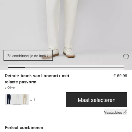
Zo combineer je de look
Detroit: broek van linnenmix met
€ 69,99
relaxte pasvorm
s.Oliver
Maat selecteren
+ 1
Maatadvies
Perfect combineren