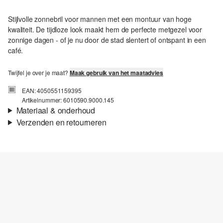
Stijlvolle zonnebril voor mannen met een montuur van hoge
kwaliteit. De tijdloze look maakt hem de perfecte metgezel voor
zonnige dagen - of je nu door de stad slentert of ontspant in een
café.
Twijfel je over je maat?
Maak gebruik van het maatadvies
EAN: 4050551159395
Artikelnummer: 6010590.9000.145
Materiaal & onderhoud
Verzenden en retourneren
Verzendinformatie
Je bestelling wordt binnen 3-5 werkdagen verzonden door Post
NL. De verzendkosten voor een standaardlevering zijn €4,95
Retourneren
Je kunt je artikelen binnen 14 dagen gratis aan ons retourneren.