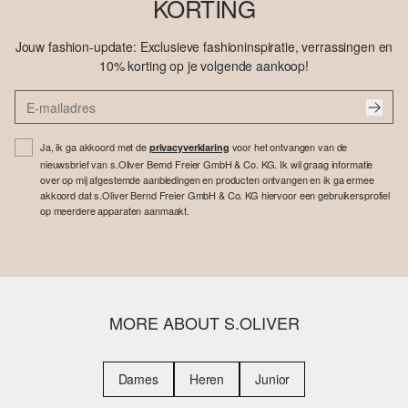
KORTING
Jouw fashion-update: Exclusieve fashioninspiratie, verrassingen en
10% korting op je volgende aankoop!
Ja, ik ga akkoord met de
voor het ontvangen van de
privacyverklaring
nieuwsbrief van s.Oliver Bernd Freier GmbH & Co. KG. Ik wil graag informatie
over op mij afgestemde aanbiedingen en producten ontvangen en ik ga ermee
akkoord dat s.Oliver Bernd Freier GmbH & Co. KG hiervoor een gebruikersprofiel
op meerdere apparaten aanmaakt.
MORE ABOUT S.OLIVER
Dames
Heren
Junior