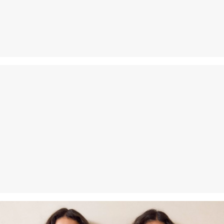
Als je onze s.Oliver Card hebt, kun je artikelen zelfs binnen 30
dagen gratis retourneren.