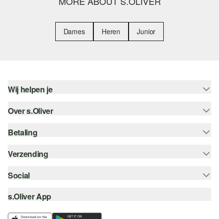
MORE ABOUT S.OLIVER
Dames
Heren
Junior
Wij helpen je
Over s.Oliver
Help - FAQ
Maattabel
Betaling
Nieuwsbrief
Retourneren
s.Oliver Card
Verzending
Koop op rekening
Top categorieën
s.Oliver Group
Creditcard
Social
Track & Trace
Career
PayPal
Post NL
s.Oliver App
instagram
Verlanglijstje
iDeal | Wero
facebook
Duurzaamheid