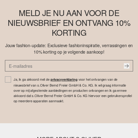
MELD JE NU AAN VOOR DE
NIEUWSBRIEF EN ONTVANG 10%
KORTING
Jouw fashion-update: Exclusieve fashioninspiratie, verrassingen en
10% korting op je volgende aankoop!
Ja, ik ga akkoord met de
voor het ontvangen van de
privacyverklaring
nieuwsbrief van s.Oliver Bernd Freier GmbH & Co. KG. Ik wil graag informatie
over op mij afgestemde aanbiedingen en producten ontvangen en ik ga ermee
akkoord dat s.Oliver Bernd Freier GmbH & Co. KG hiervoor een gebruikersprofiel
op meerdere apparaten aanmaakt.