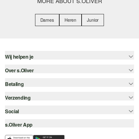
MORE ABOUT S.OLIVER
Dames
Heren
Junior
Wij helpen je
Over s.Oliver
Help - FAQ
Maattabel
Betaling
Nieuwsbrief
Retourneren
s.Oliver Card
Verzending
Koop op rekening
Top categorieën
s.Oliver Group
Creditcard
Social
Track & Trace
Career
PayPal
Post NL
s.Oliver App
instagram
Verlanglijstje
iDeal | Wero
facebook
Duurzaamheid