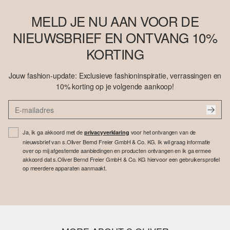
MELD JE NU AAN VOOR DE
NIEUWSBRIEF EN ONTVANG 10%
KORTING
Jouw fashion-update: Exclusieve fashioninspiratie, verrassingen en
10% korting op je volgende aankoop!
Ja, ik ga akkoord met de
voor het ontvangen van de
privacyverklaring
nieuwsbrief van s.Oliver Bernd Freier GmbH & Co. KG. Ik wil graag informatie
over op mij afgestemde aanbiedingen en producten ontvangen en ik ga ermee
akkoord dat s.Oliver Bernd Freier GmbH & Co. KG hiervoor een gebruikersprofiel
op meerdere apparaten aanmaakt.