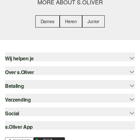
MORE ABOUT S.OLIVER
Dames
Heren
Junior
Wij helpen je
Over s.Oliver
Help - FAQ
Maattabel
Betaling
Nieuwsbrief
Retourneren
s.Oliver Card
Verzending
Koop op rekening
Top categorieën
s.Oliver Group
Creditcard
Social
Track & Trace
Career
PayPal
Post NL
s.Oliver App
instagram
Verlanglijstje
iDeal | Wero
facebook