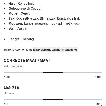
Hals:
Ronde hals
Gelegenheid:
Casual
Motief:
Geruit
Zak:
Opgestikte zak, Binnenzak, Borstzak, zijzak
Mouwen:
Lange mouwen, mouwsplit met knoop
Stijl:
Casual
Lengte:
Halflang
Twijfel je over je maat?
Maak gebruik van het maatadvies
CORRECTE MAAT / MAAT
Valt normaal uit
Klein
Groot
LENGTE
Normaal
Kort
Lang