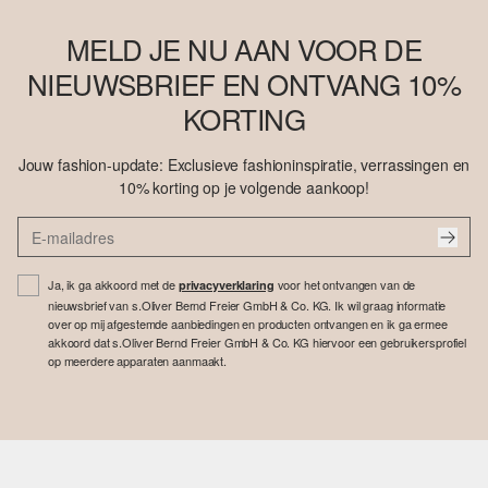
MELD JE NU AAN VOOR DE
NIEUWSBRIEF EN ONTVANG 10%
KORTING
Jouw fashion-update: Exclusieve fashioninspiratie, verrassingen en
10% korting op je volgende aankoop!
Ja, ik ga akkoord met de
voor het ontvangen van de
privacyverklaring
nieuwsbrief van s.Oliver Bernd Freier GmbH & Co. KG. Ik wil graag informatie
over op mij afgestemde aanbiedingen en producten ontvangen en ik ga ermee
akkoord dat s.Oliver Bernd Freier GmbH & Co. KG hiervoor een gebruikersprofiel
op meerdere apparaten aanmaakt.