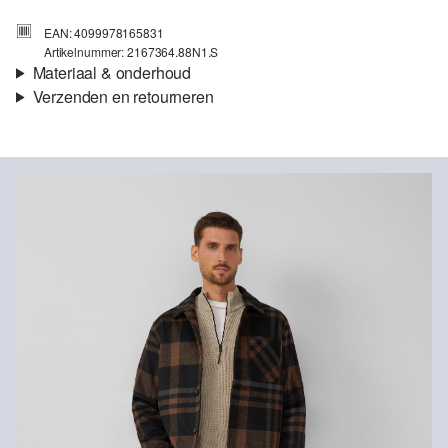
EAN: 4099978165831
Artikelnummer: 2167364.88N1.S
Materiaal & onderhoud
Verzenden en retourneren
Eigenschap:
Zacht
Verzendinformatie
Voering:
Voering van taf
Warmteklasse:
Licht warm
Je bestelling wordt binnen 3-5 werkdagen verzonden door Post
Materiaal:
Polyester
NL. De verzendkosten voor een standaardlevering zijn €4,95
Retourneren
Je kunt je artikelen binnen 14 dagen gratis aan ons retourneren.
Als je onze s.Oliver Card hebt, kun je artikelen zelfs binnen 30
dagen gratis retourneren.
Niet bleken met chloor
Niet geschikt voor de droger
Niet heet strijken
Chemische reiniging met perchloorethyleen