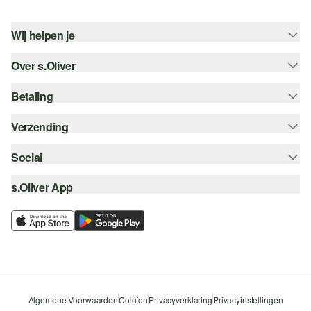
Wij helpen je
Over s.Oliver
Help - FAQ
Maattabel
Betaling
Nieuwsbrief
Retourneren
s.Oliver Card
Verzending
Koop op rekening
Top categorieën
s.Oliver Group
Creditcard
Social
Track & Trace
Career
PayPal
Post NL
s.Oliver App
instagram
Verlanglijstje
iDeal | Wero
facebook
Duurzaamheid
Klarna
pinterest
Storefinder
Beveiligde SSL-Verbinding
youtube
Algemene Voorwaarden
Colofon
Privacyverklaring
Privacyinstellingen