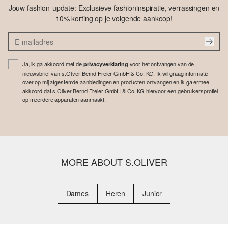
Jouw fashion-update: Exclusieve fashioninspiratie, verrassingen en
10% korting op je volgende aankoop!
Ja, ik ga akkoord met de
voor het ontvangen van de
privacyverklaring
nieuwsbrief van s.Oliver Bernd Freier GmbH & Co. KG. Ik wil graag informatie
over op mij afgestemde aanbiedingen en producten ontvangen en ik ga ermee
akkoord dat s.Oliver Bernd Freier GmbH & Co. KG hiervoor een gebruikersprofiel
op meerdere apparaten aanmaakt.
MORE ABOUT S.OLIVER
Dames
Heren
Junior