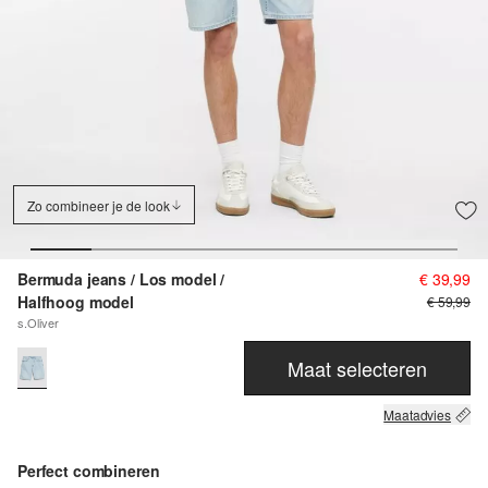
Zo combineer je de look
Bermuda jeans / Los model /
€ 39,99
Halfhoog model
€ 59,99
s.Oliver
Maat selecteren
Maatadvies
Perfect combineren