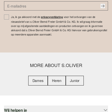
Ja, ik ga akkoord met de
voor het ontvangen van de
privacyverklaring
nieuwsbrief van s.Oliver Bernd Freier GmbH & Co. KG. Ik wil graag informatie
over op mij afgestemde aanbiedingen en producten ontvangen en ik ga ermee
akkoord dat s.Oliver Bernd Freier GmbH & Co. KG hiervoor een gebruikersprofiel
op meerdere apparaten aanmaakt.
MORE ABOUT S.OLIVER
Dames
Heren
Junior
Wij helpen je