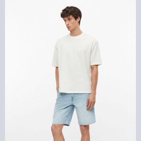
Retourneren
Je kunt je artikelen binnen 14 dagen gratis aan ons retourneren.
Als je onze s.Oliver Card hebt, kun je artikelen zelfs binnen 30
Niet bleken met chloor
dagen gratis retourneren.
Niet geschikt voor de droger
Fijnwasprogramma 30 °C
Niet heet strijken
Geen chemische reiniging mogelijk