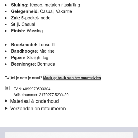
Sluiting:
Knoop, metalen ritssluiting
Gelegenheid:
Casual, Vakantie
Zak:
5-pocket-model
Stijl:
Casual
Finish:
Wassing
Broekmodel:
Loose fit
Bandhoogte:
Mid rise
Pijpen:
Straight leg
Beenlengte:
Bermuda
Twijfel je over je maat?
Maak gebruik van het maatadvies
EAN: 4099979503304
Artikelnummer: 2179277.52Y4.29
Materiaal & onderhoud
Verzenden en retourneren
Stof:
Denim
Verzendinformatie
Eigenschap:
Zacht, Niet elastisch
Voering:
Katoenen voering
Je bestelling wordt binnen 3-5 werkdagen verzonden door Post
Materiaal:
Katoen
NL. De verzendkosten voor een standaardlevering zijn €4,95