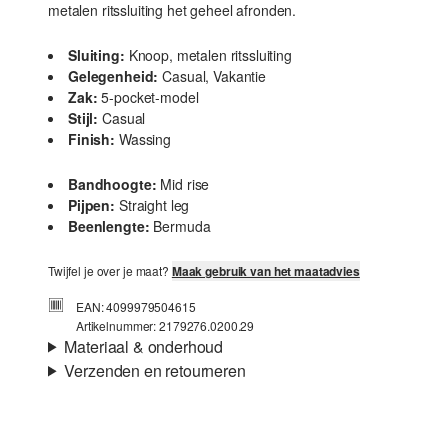
metalen ritssluiting het geheel afronden.
Sluiting:
Knoop, metalen ritssluiting
Gelegenheid:
Casual, Vakantie
Zak:
5-pocket-model
Stijl:
Casual
Finish:
Wassing
Bandhoogte:
Mid rise
Pijpen:
Straight leg
Beenlengte:
Bermuda
Twijfel je over je maat?
Maak gebruik van het maatadvies
EAN: 4099979504615
Artikelnummer: 2179276.0200.29
Materiaal & onderhoud
Verzenden en retourneren
Stof:
Denim
Verzendinformatie
Eigenschap:
Zacht, Elastisch
Voering:
Katoenen voering
Je bestelling wordt binnen 3-5 werkdagen verzonden door