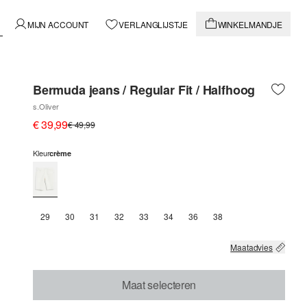
MIJN ACCOUNT
VERLANGLIJSTJE
WINKELMANDJE
Bermuda jeans / Regular Fit / Halfhoog
s.Oliver
€ 39,99
€ 49,99
Kleur
crème
29
30
31
32
33
34
36
38
Maatadvies
Maat selecteren