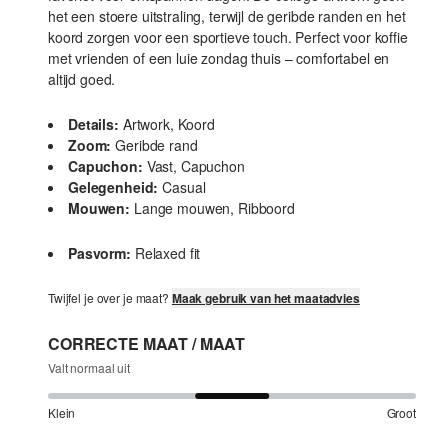
het een stoere uitstraling, terwijl de geribde randen en het
koord zorgen voor een sportieve touch. Perfect voor koffie
met vrienden of een luie zondag thuis – comfortabel en
altijd goed.
Details:
Artwork, Koord
Zoom:
Geribde rand
Capuchon:
Vast, Capuchon
Gelegenheid:
Casual
Mouwen:
Lange mouwen, Ribboord
Pasvorm:
Relaxed fit
Twijfel je over je maat?
Maak gebruik van het maatadvies
CORRECTE MAAT / MAAT
Valt normaal uit
Klein
Groot