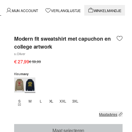
MIJN ACCOUNT
VERLANGLIJSTJE
WINKELMANDJE
Modern fit sweatshirt met capuchon en
college artwork
s.Oliver
€ 27,99
€ 59,99
Kleur
navy
S
M
L
XL
XXL
3XL
THIS SIZE IS CURRENTLY OUT OF STOCK
Maatadvies
Maat selecteren