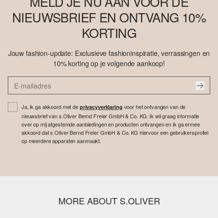
MELD JE NU AAN VOOR DE
NIEUWSBRIEF EN ONTVANG 10%
KORTING
Jouw fashion-update: Exclusieve fashioninspiratie, verrassingen en
10% korting op je volgende aankoop!
Ja, ik ga akkoord met de
voor het ontvangen van de
privacyverklaring
nieuwsbrief van s.Oliver Bernd Freier GmbH & Co. KG. Ik wil graag informatie
over op mij afgestemde aanbiedingen en producten ontvangen en ik ga ermee
akkoord dat s.Oliver Bernd Freier GmbH & Co. KG hiervoor een gebruikersprofiel
op meerdere apparaten aanmaakt.
MORE ABOUT S.OLIVER