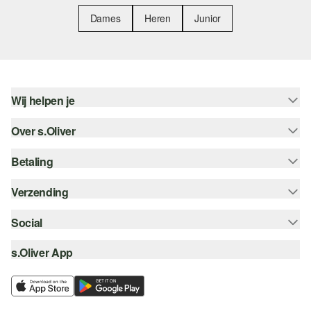
Dames
Heren
Junior
Wij helpen je
Over s.Oliver
Help - FAQ
Maattabel
Betaling
Nieuwsbrief
Retourneren
s.Oliver Card
Verzending
Koop op rekening
Top categorieën
s.Oliver Group
Creditcard
Social
Track & Trace
Career
PayPal
Post NL
s.Oliver App
instagram
Verlanglijstje
iDeal | Wero
facebook
Duurzaamheid
Klarna
pinterest
Storefinder