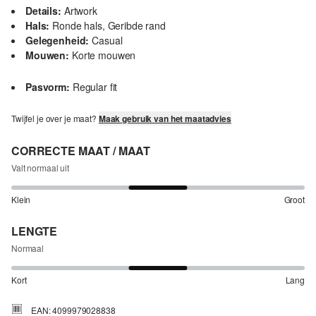
Details:
Artwork
Hals:
Ronde hals, Geribde rand
Gelegenheid:
Casual
Mouwen:
Korte mouwen
Pasvorm:
Regular fit
Twijfel je over je maat?
Maak gebruik van het maatadvies
CORRECTE MAAT / MAAT
Valt normaal uit
Klein
Groot
LENGTE
Normaal
Kort
Lang
EAN: 4099979028838