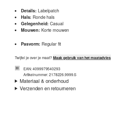
Details:
Labelpatch
Hals:
Ronde hals
Gelegenheid:
Casual
Mouwen:
Korte mouwen
Pasvorm:
Regular fit
Twijfel je over je maat?
Maak gebruik van het maatadvies
EAN: 4099979540293
Artikelnummer: 2178226.9999.S
Materiaal & onderhoud
Verzenden en retourneren
Stof:
jacquard
Verzendinformatie
Eigenschap:
Zacht, Gestructureerd
Materiaal:
Katoenmix
Je bestelling wordt binnen 3-5 werkdagen verzonden door
Post NL. De verzendkosten voor een standaardlevering zijn
€4,95