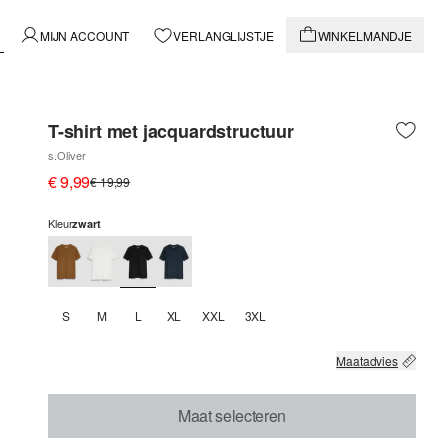
MIJN ACCOUNT
VERLANGLIJSTJE
WINKELMANDJE
T-shirt met jacquardstructuur
s.Oliver
€ 9,99
€ 19,99
Kleur
zwart
S
M
L
XL
XXL
3XL
Maatadvies
Maat selecteren