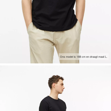
Ons model is 188 cm en draagt maat L.