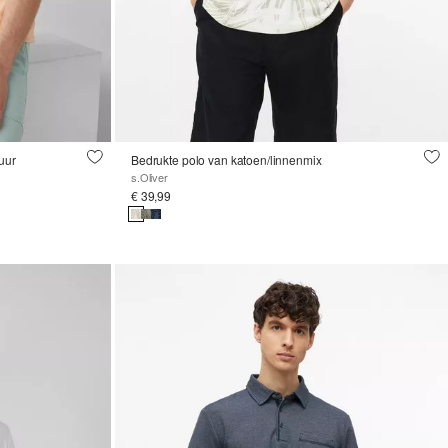
uur
Bedrukte polo van katoen/linnenmix
s.Oliver
€ 39,99