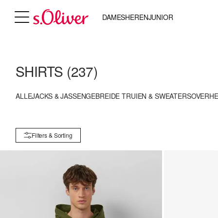
DAMES
HEREN
JUNIOR
SHIRTS
(237)
ALLE
JACKS & JASSEN
GEBREIDE TRUIEN & SWEATERS
OVERH
Filters & Sorting