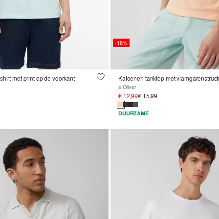
-18%
hirt met print op de voorkant
Katoenen tanktop met vlamgarenstruct
s.Oliver
€ 12,99
€ 15,99
DUURZAME