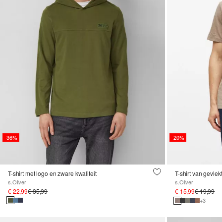
-36%
-20%
T-shirt met logo en zware kwaliteit
T-shirt van gevle
s.Oliver
s.Oliver
€ 22,99
€ 35,99
€ 15,99
€ 19,99
+3