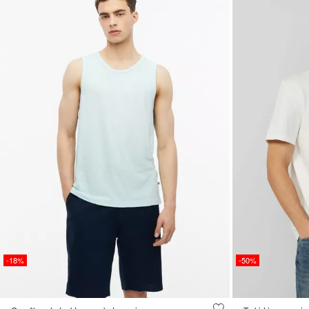
-18%
-50%