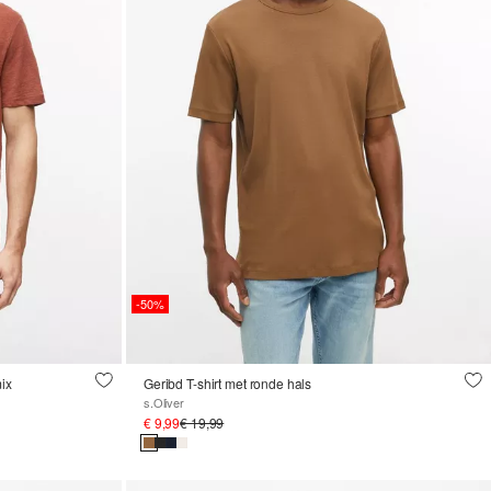
-50%
mix
Geribd T-shirt met ronde hals
s.Oliver
€ 9,99
€ 19,99