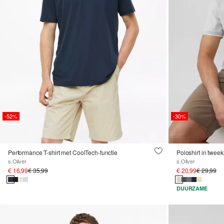
-52%
-30%
Performance T-shirt met CoolTech-functie
Poloshirt in tweek
s.Oliver
s.Oliver
€ 16,99
€ 35,99
€ 20,99
€ 29,99
DUURZAME