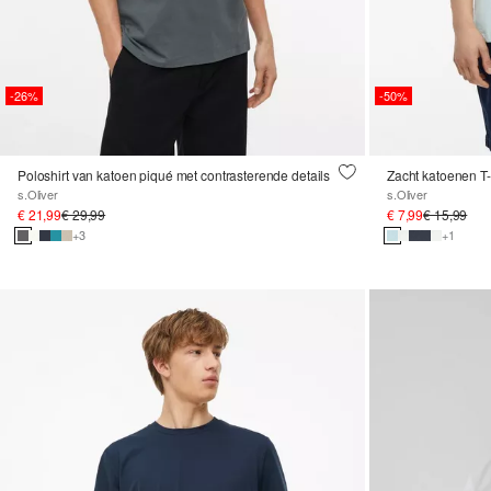
-26%
-50%
Poloshirt van katoen piqué met contrasterende details
Zacht katoenen T-s
s.Oliver
s.Oliver
€ 21,99
€ 29,99
€ 7,99
€ 15,99
+3
+1