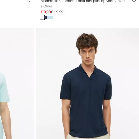
Modern fit: katoenen T-shirt met print op voor- en achterkant
s.Oliver
€ 9,99
€ 19,99