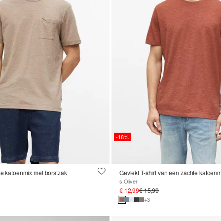
-18%
kte katoenmix met borstzak
Gevlekt T-shirt van een zachte katoen
s.Oliver
€ 12,99
€ 15,99
+3