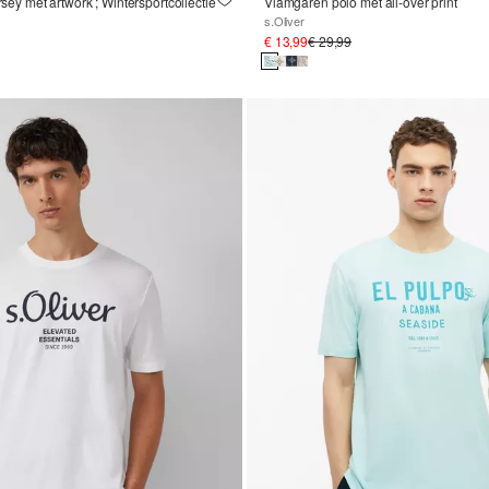
ersey met artwork ; Wintersportcollectie
Vlamgaren polo met all-over print
s.Oliver
€ 13,99
€ 29,99