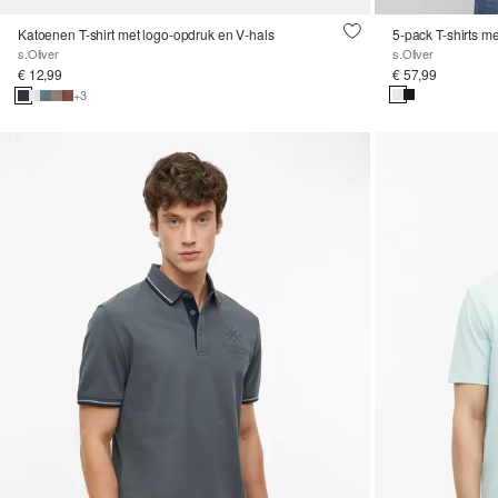
Katoenen T-shirt met logo-opdruk en V-hals
5-pack T-shirts m
s.Oliver
s.Oliver
€ 12,99
€ 57,99
+3