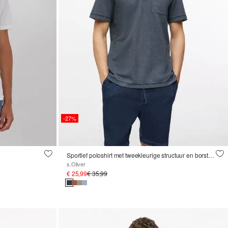
-27%
Sportief poloshirt met tweekleurige structuur en borstzakje
s.Oliver
€ 25,99
€ 35,99