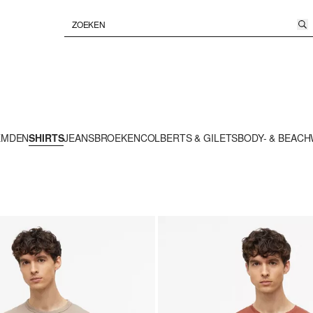
EMDEN
SHIRTS
JEANS
BROEKEN
COLBERTS & GILETS
BODY- & BEAC