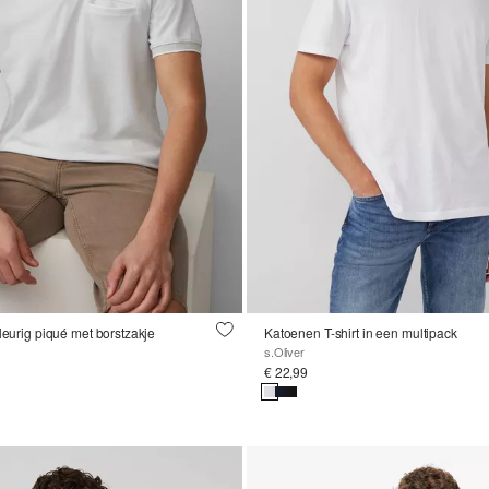
leurig piqué met borstzakje
Katoenen T-shirt in een multipack
s.Oliver
€ 22,99