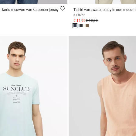
et korte mouwen van katoenen jersey
T-shirt van zware jersey in een moder
s.Oliver
€ 11,99
€ 19,99