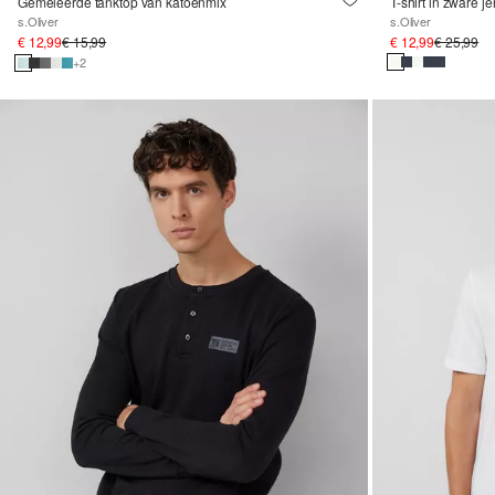
Gemêleerde tanktop van katoenmix
T-shirt in zware j
s.Oliver
s.Oliver
€ 12,99
€ 15,99
€ 12,99
€ 25,99
+2