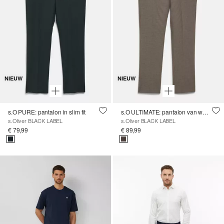
NIEUW
NIEUW
s.O PURE: pantalon in slim fit
s.O ULTIMATE: pantalon van wolmix in slim fit
s.Oliver BLACK LABEL
s.Oliver BLACK LABEL
€ 79,99
€ 89,99