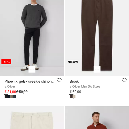
-46%
NIEUW
Phoenix: getextureerde chino van stretchkatoen
Broek
s.Oliver
s.Oliver Men Big Sizes
€ 31,99
€ 59,99
€ 69,99