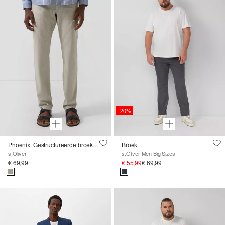
-20%
Phoenix: Gestructureerde broek van linnenmix
Broek
s.Oliver
s.Oliver Men Big Sizes
€ 69,99
€ 55,99
€ 69,99