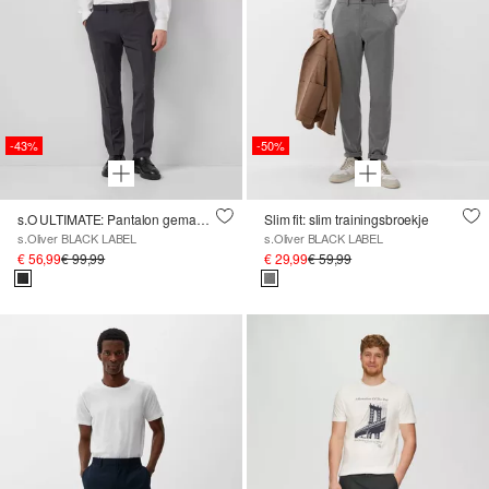
-43%
-50%
s.O ULTIMATE: Pantalon gemaakt van een zeer elastische wolmix
Slim fit: slim trainingsbroekje
s.Oliver BLACK LABEL
s.Oliver BLACK LABEL
€ 56,99
€ 99,99
€ 29,99
€ 59,99