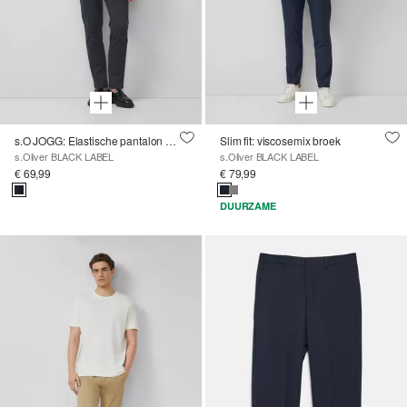
s.O JOGG: Elastische pantalon met gestructureerd patroon
Slim fit: viscosemix broek
s.Oliver BLACK LABEL
s.Oliver BLACK LABEL
€ 69,99
€ 79,99
DUURZAME