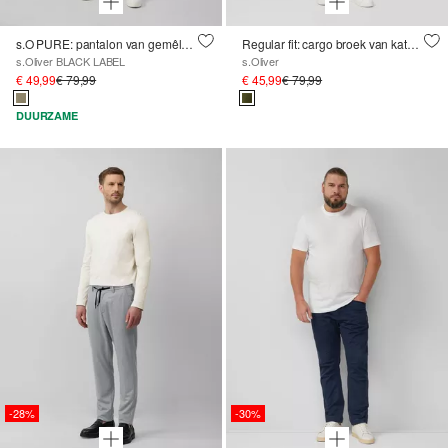
s.O PURE: pantalon van gemêleerd elastisch materiaal
Regular fit: cargo broek van katoenmix met rechte pijp
s.Oliver BLACK LABEL
s.Oliver
€ 49,99
€ 79,99
€ 45,99
€ 79,99
DUURZAME
-28%
-30%