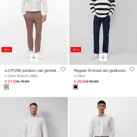
-52%
-51%
s.O PURE pantalon van gevlekte stretchstof
Regular fit: broek van gestructureerd katoen
s.Oliver BLACK LABEL
s.Oliver
€ 37,99
€ 79,99
€ 28,99
€ 59,99