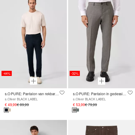
-44%
-32%
s.O PURE: Pantalon van rekbare linnenmix
s.O PURE: Pantalon in gedessineerde stretchstof
s.Oliver BLACK LABEL
s.Oliver BLACK LABEL
€ 49,99
€ 89,99
€ 53,99
€ 79,99