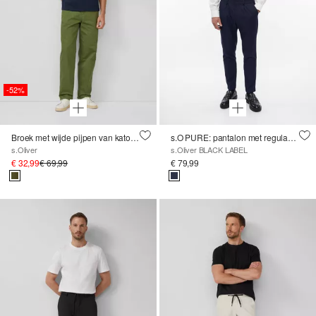
-52%
Broek met wijde pijpen van katoenen keperstof
s.O PURE: pantalon met regular fit en plooien
s.Oliver
s.Oliver BLACK LABEL
€ 32,99
€ 69,99
€ 79,99