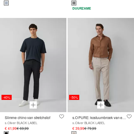
DUURZAME
-40%
-50%
Slimme chino van stretchstof
s.O PURE: kostuumbroek van een linnenmix
s.Oliver BLACK LABEL
s.Oliver BLACK LABEL
€ 41,99
€ 69,99
€ 39,99
€ 79,99