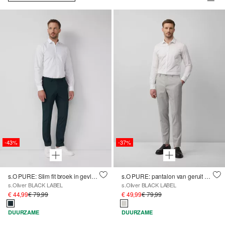
-43%
-37%
s.O PURE: Slim fit broek in gevlekte stretch keperstof
s.O PURE: pantalon van geruit elastisch weefsel
s.Oliver BLACK LABEL
s.Oliver BLACK LABEL
€ 44,99
€ 79,99
€ 49,99
€ 79,99
DUURZAME
DUURZAME