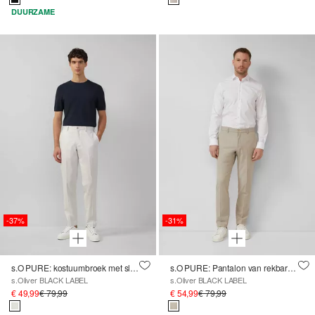
DUURZAME
-37%
-31%
s.O PURE: kostuumbroek met slim leg
s.O PURE: Pantalon van rekbare linnenmix
s.Oliver BLACK LABEL
s.Oliver BLACK LABEL
€ 49,99
€ 79,99
€ 54,99
€ 79,99