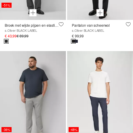
-51%
Broek met wijde pijpen en elastische tailleband van gevlekte stretchstof
Pantalon van scheerwol
s.Oliver BLACK LABEL
s.Oliver BLACK LABEL
€ 43,99
€ 89,99
€ 99,99
-36%
-48%