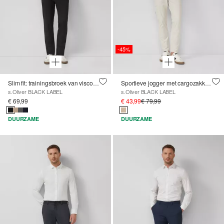
-45%
Slim fit: trainingsbroek van viscosemix
Sportieve jogger met cargozakken van stretchjersey
s.Oliver BLACK LABEL
s.Oliver BLACK LABEL
€ 69,99
€ 43,99
€ 79,99
DUURZAME
DUURZAME