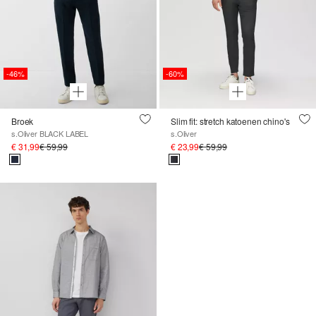
-46%
-60%
Broek
Slim fit: stretch katoenen chino's
s.Oliver BLACK LABEL
s.Oliver
€ 31,99
€ 59,99
€ 23,99
€ 59,99