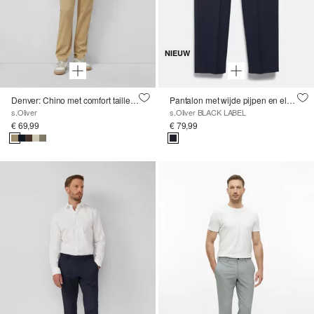
NIEUW
Denver: Chino met comfort tailleband in stretchkatoen
Pantalon met wijde pijpen en elastische tailleband
s.Oliver
s.Oliver BLACK LABEL
€ 69,99
€ 79,99