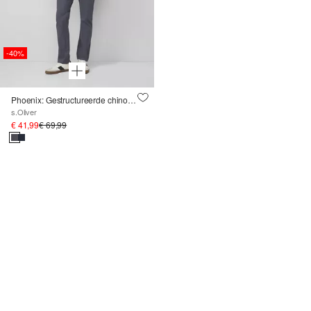
-40%
Phoenix: Gestructureerde chino's van stretchkatoen
s.Oliver
€ 41,99
€ 69,99