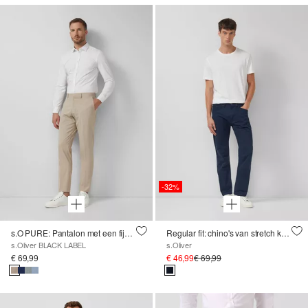
-32%
s.O PURE: Pantalon met een fijn geweven structuur
Regular fit: chino's van stretch katoen
s.Oliver BLACK LABEL
s.Oliver
€ 69,99
€ 46,99
€ 69,99