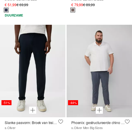
€ 51,99
€ 69,99
€ 79,99
€ 89,99
DUURZAME
-51%
-44%
Slanke pasvorm: Broek van trainingsstof gemaakt van stretch jersey
Phoenix: gestructureerde chino met elastische band
s.Oliver
s.Oliver Men Big Sizes