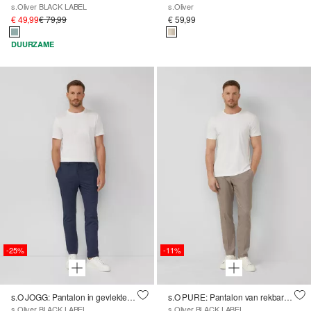
s.Oliver BLACK LABEL
s.Oliver
€ 49,99
€ 79,99
€ 59,99
DUURZAME
-25%
-11%
s.O JOGG: Pantalon in gevlekte piquéjersey
s.O PURE: Pantalon van rekbare linnenmix
s.Oliver BLACK LABEL
s.Oliver BLACK LABEL