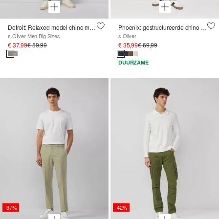
Detroit: Relaxed model chino met patroon en elastische tailleband
Phoenix: gestructureerde chino met elastische band
s.Oliver Men Big Sizes
s.Oliver
€ 37,99
€ 59,99
€ 35,99
€ 69,99
DUURZAME
-37%
-42%