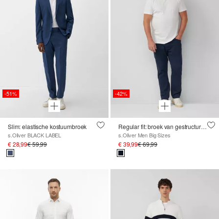
-51%
-42%
Slim: elastische kostuumbroek
Regular fit: broek van gestructureerd katoen
s.Oliver BLACK LABEL
s.Oliver Men Big Sizes
€ 28,99
€ 59,99
€ 39,99
€ 69,99