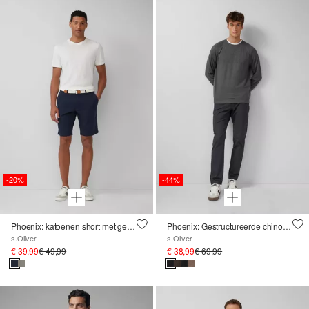
-20%
-44%
Phoenix: katoenen short met gevlochten riem
Phoenix: Gestructureerde chino's van stretchkatoen
s.Oliver
s.Oliver
€ 39,99
€ 49,99
€ 38,99
€ 69,99