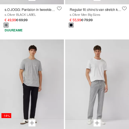
s.O JOGG: Pantalon in tweekleurige piquéjersey
Regular fit: chino's van stretch katoen
s.Oliver BLACK LABEL
s.Oliver Men Big Sizes
€ 49,99
€ 69,99
€ 55,99
€ 79,99
DUURZAME
-14%