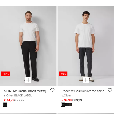
-43%
-50%
s.O NOW: Casual broek met wijde pijpen van stretchkeperstof met elastische tailleband
Phoenix: Gestructureerde chino met elastische tailleband
s.Oliver BLACK LABEL
s.Oliver
€ 44,99
€ 79,99
€ 34,99
€ 69,99