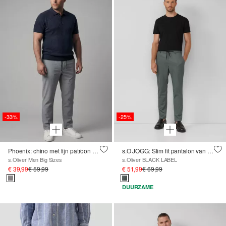
-33%
-25%
Phoenix: chino met fijn patroon en elastische tailleband
s.O JOGG: Slim fit pantalon van fijn gedessineerde interlockjersey
s.Oliver Men Big Sizes
s.Oliver BLACK LABEL
€ 39,99
€ 59,99
€ 51,99
€ 69,99
DUURZAME