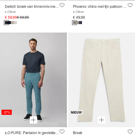
Detroit: broek van linnenmix met relaxte pasvorm
Phoenix: chino met fijn patroon en elastische tailleband
s.Oliver
s.Oliver
€ 59,99
€ 69,99
€ 49,99
-37%
NIEUW
s.O PURE: Pantalon in gevlekte stretch keperstof
Broek