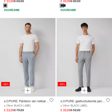
€ 33,99
€ 69,99
€ 49,99
€ 89,99
DUURZAME
DUURZAME
-32%
-33%
s.O PURE: Pantalon van rekbare linnenmix
s.O PURE: gestructureerde pantalon in een slim fit
s.Oliver BLACK LABEL
s.Oliver BLACK LABEL
€ 53,99
€ 79,99
€ 39,99
€ 59,99