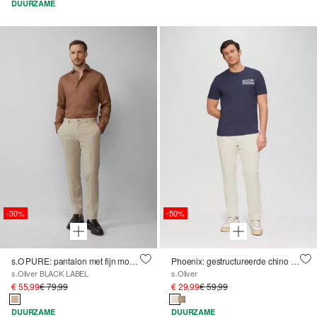
DUURZAME
-30%
-50%
s.O PURE: pantalon met fijn motief
Phoenix: gestructureerde chino in een regular fit
s.Oliver BLACK LABEL
s.Oliver
€ 55,99
€ 79,99
€ 29,99
€ 59,99
DUURZAME
DUURZAME